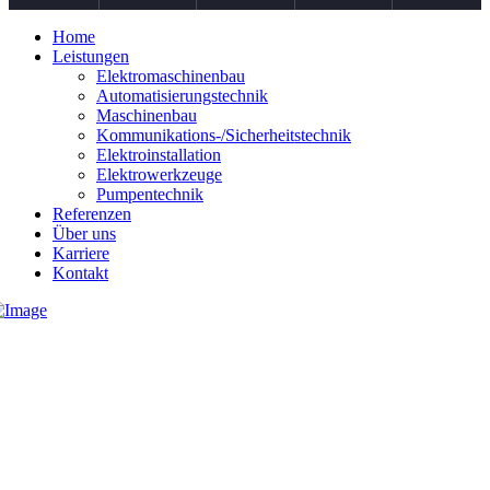
Home
Leistungen
Elektromaschinenbau
Automatisierungstechnik
Maschinenbau
Kommunikations-/Sicherheitstechnik
Elektroinstallation
Elektrowerkzeuge
Pumpentechnik
Referenzen
Über uns
Karriere
Kontakt
04131 233000
info@heidenreich-elektrotechnik.de