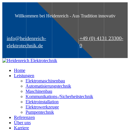
Willkommen bei Heidenreich - Aus Tradition innovativ
info@heidenreich-
+49 (0) 4131 23300-
elektrotechnik.de
0
Home
Leistungen
Elektromaschinenbau
Automatisierungstechnik
Maschinenbau
Kommunikations-/Sicherheitstechnik
Elektroinstallation
Elektrowerkzeuge
Pumpentechnik
Referenzen
Über uns
Karriere