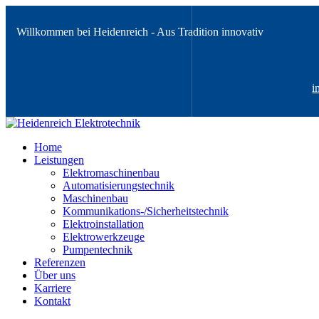
Willkommen bei Heidenreich - Aus Tradition innovativ
i
Home
Leistungen
Elektromaschinenbau
Automatisierungstechnik
Maschinenbau
Kommunikations-/Sicherheitstechnik
Elektroinstallation
Elektrowerkzeuge
Pumpentechnik
Referenzen
Über uns
Karriere
Kontakt