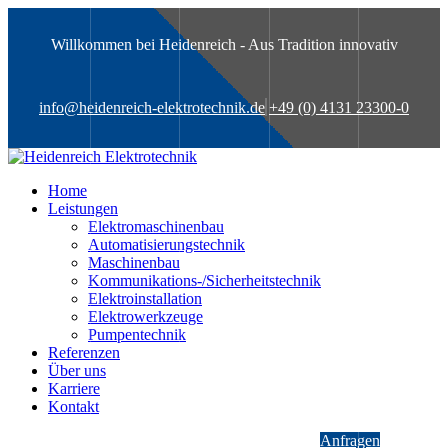
Willkommen bei Heidenreich - Aus Tradition innovativ
info@heidenreich-elektrotechnik.de
+49 (0) 4131 23300-0
Home
Leistungen
Elektromaschinenbau
Automatisierungstechnik
Maschinenbau
Kommunikations-/Sicherheitstechnik
Elektroinstallation
Elektrowerkzeuge
Pumpentechnik
Referenzen
Über uns
Karriere
Kontakt
Anfragen